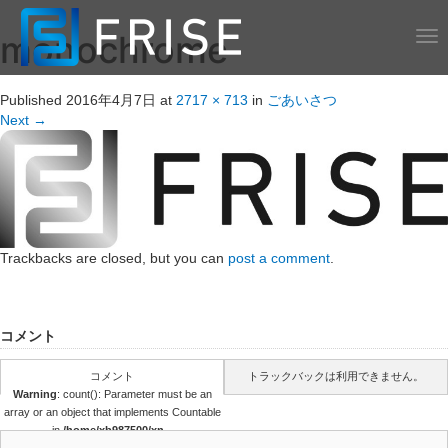
monochrome
T
o
g
g
Published
2016年4月7日
at
2717 × 713
in
ごあいさつ
l
Next
→
e
n
a
v
i
g
Trackbacks are closed, but you can
post a comment
.
a
t
i
o
コメント
n
コメント
トラックバックは利用できません。
Warning
: count(): Parameter must be an
array or an object that implements Countable
in
/home/xb987500/xn--
eck1b5dud.jp/public_html/wp-