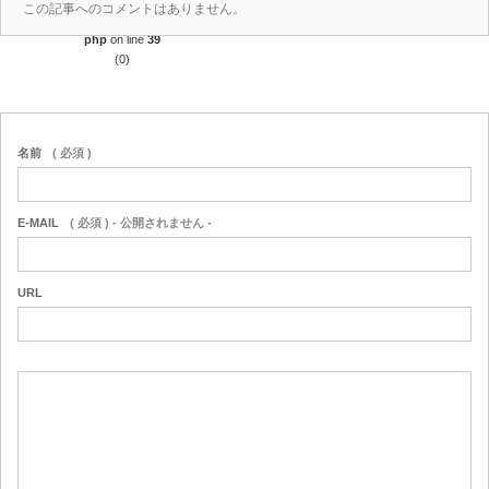
この記事へのコメントはありません。
content/themes/amore_tcd028/comments.
php
on line
39
(0)
名前
( 必須 )
E-MAIL
( 必須 ) - 公開されません -
URL