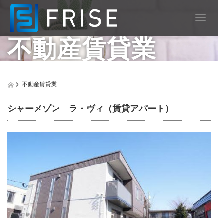
T
o
不動産賃貸業
g
g
l
e
n
不動産賃貸業
a
v
i
シャーメゾン ラ・ヴィ（賃貸アパート）
g
a
t
i
o
n